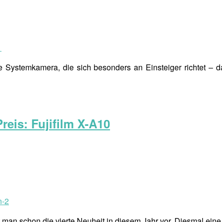
Systemkamera, die sich besonders an Einsteiger richtet – d
eis: Fujifilm X-A10
ellt man schon die vierte Neuheit in diesem Jahr vor. Diesmal ei