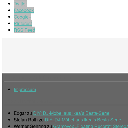
Twitter
Facebook
Google+
Pinterest
RSS Feed
Impressum & Informationen
Impressum
Letzte Kommentare
Edgar
zu
DIY: DJ-Möbel aus Ikea’s Besta-Serie
Stefan Roth
zu
DIY: DJ-Möbel aus Ikea’s Besta-Serie
Werner Gehring
zu
Gramovox „Floating Record“: Stereoa