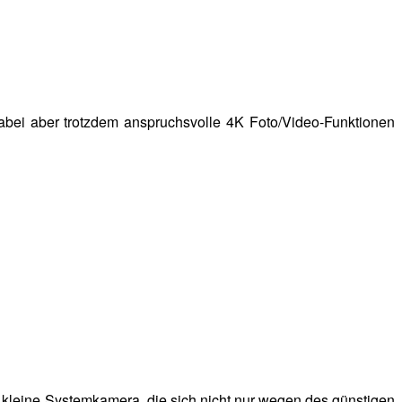
abei aber trotzdem anspruchsvolle 4K Foto/Video-Funktionen
ne kleine Systemkamera, die sich nicht nur wegen des günstigen