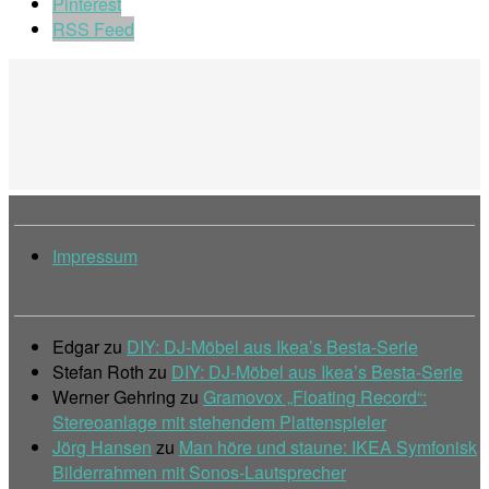
Pinterest
RSS Feed
Impressum & Informationen
Impressum
Letzte Kommentare
Edgar
zu
DIY: DJ-Möbel aus Ikea’s Besta-Serie
Stefan Roth
zu
DIY: DJ-Möbel aus Ikea’s Besta-Serie
Werner Gehring
zu
Gramovox „Floating Record“:
Stereoanlage mit stehendem Plattenspieler
Jörg Hansen
zu
Man höre und staune: IKEA Symfonisk
Bilderrahmen mit Sonos-Lautsprecher