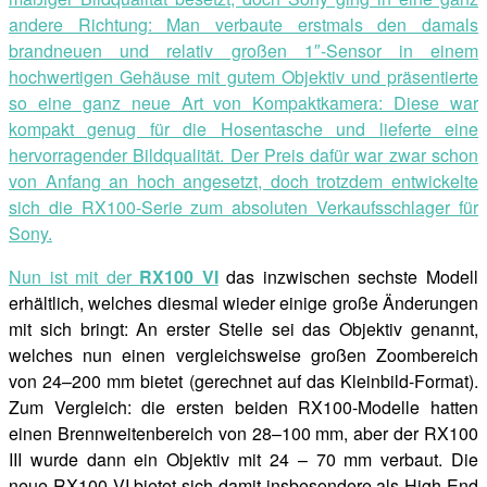
andere Richtung: Man verbaute erstmals den damals
brandneuen und relativ großen 1″-Sensor in einem
hochwertigen Gehäuse mit gutem Objektiv und präsentierte
so eine ganz neue Art von Kompaktkamera: Diese war
kompakt genug für die Hosentasche und lieferte eine
hervorragender Bildqualität. Der Preis dafür war zwar schon
von Anfang an hoch angesetzt, doch trotzdem entwickelte
sich die RX100-Serie zum absoluten Verkaufsschlager für
Sony.
Nun ist mit der
RX100 VI
das inzwischen sechste Modell
erhältlich, welches diesmal wieder einige große Änderungen
mit sich bringt: An erster Stelle sei das Objektiv genannt,
welches nun einen vergleichsweise großen Zoombereich
von 24–200 mm bietet (gerechnet auf das Kleinbild-Format).
Zum Vergleich: die ersten beiden RX100-Modelle hatten
einen Brennweitenbereich von 28–100 mm, aber der RX100
III wurde dann ein Objektiv mit 24 – 70 mm verbaut. Die
neue RX100 VI bietet sich damit insbesondere als High-End