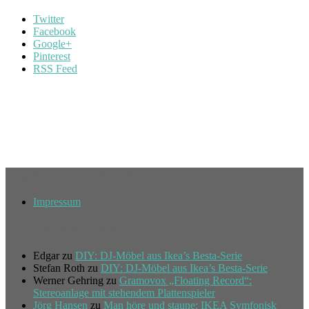
Twitter
Facebook
Google+
Pinterest
RSS Feed
Impressum & Informationen
Impressum
Letzte Kommentare
Edgar
zu
DIY: DJ-Möbel aus Ikea’s Besta-Serie
Stefan Roth
zu
DIY: DJ-Möbel aus Ikea’s Besta-Serie
Werner Gehring
zu
Gramovox „Floating Record“:
Stereoanlage mit stehendem Plattenspieler
Jörg Hansen
zu
Man höre und staune: IKEA Symfonisk