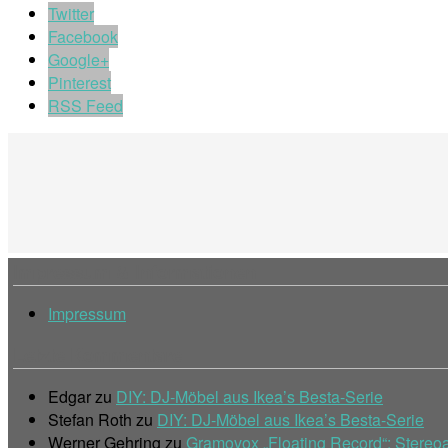
Twitter
Facebook
Google+
Pinterest
RSS Feed
Impressum & Informationen
Impressum
Letzte Kommentare
Edgar
zu
DIY: DJ-Möbel aus Ikea’s Besta-Serie
Stefan Roth
zu
DIY: DJ-Möbel aus Ikea’s Besta-Serie
Werner Gehring
zu
Gramovox „Floating Record“: Stereoa