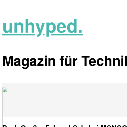
unhyped.
Magazin für Technik