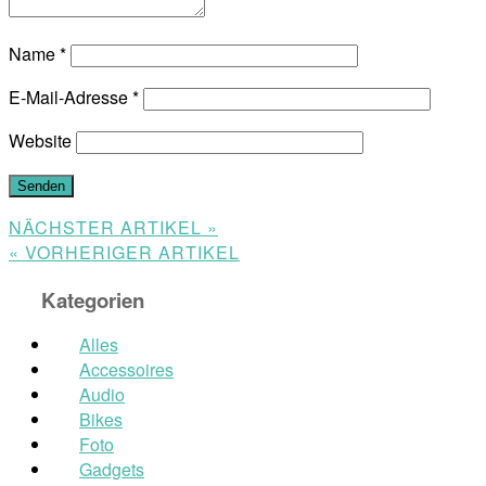
Name
*
E-Mail-Adresse
*
Website
NÄCHSTER ARTIKEL »
« VORHERIGER ARTIKEL
Kategorien
Alles
Accessoires
Audio
Bikes
Foto
Gadgets