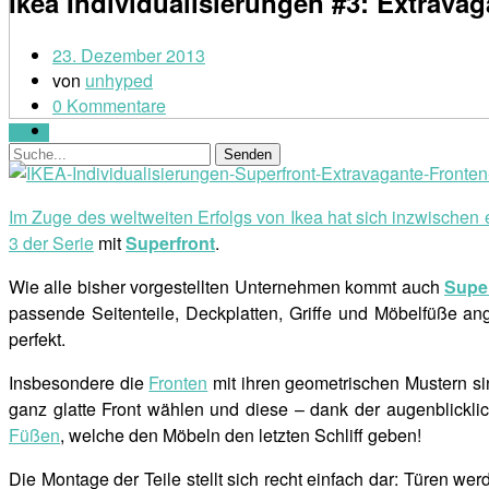
Ikea Individualisierungen #3: Extrava
23. Dezember 2013
von
unhyped
0 Kommentare
Menü
Im Zuge des weltweiten Erfolgs von Ikea hat sich inzwischen
3 der
Serie
mit
Superfront
.
Wie alle bisher vorgestellten Unternehmen kommt auch
Supe
passende Seitenteile, Deckplatten, Griffe und Möbelfüße a
perfekt.
Insbesondere die
Fronten
mit ihren geometrischen Mustern si
ganz glatte Front wählen und diese – dank der augenblickli
Füßen
, welche den Möbeln den letzten Schliff geben!
Die Montage der Teile stellt sich recht einfach dar: Türen w