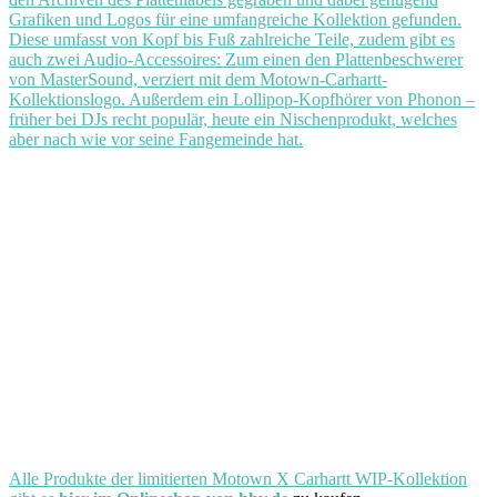
Grafiken und Logos für eine umfangreiche Kollektion gefunden.
Diese umfasst von Kopf bis Fuß zahlreiche Teile, zudem gibt es
auch zwei Audio-Accessoires: Zum einen den Plattenbeschwerer
von MasterSound, verziert mit dem Motown-Carhartt-
Kollektionslogo. Außerdem ein Lollipop-Kopfhörer von Phonon –
früher bei DJs recht populär, heute ein Nischenprodukt, welches
aber nach wie vor seine Fangemeinde hat.
Alle Produkte der limitierten Motown X Carhartt WIP-Kollektion