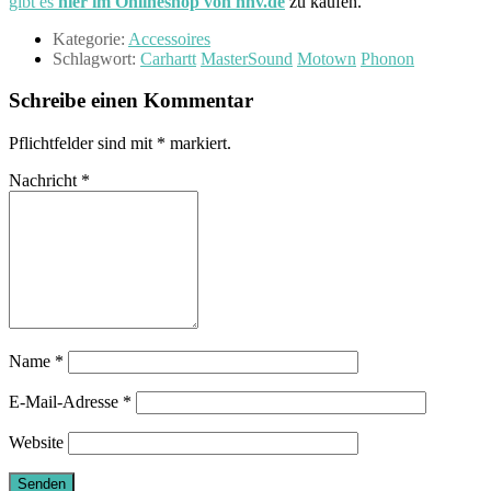
gibt es
hier im Onlineshop von hhv.de
zu kaufen.
Kategorie:
Accessoires
Schlagwort:
Carhartt
MasterSound
Motown
Phonon
Schreibe einen Kommentar
Pflichtfelder sind mit
*
markiert.
Nachricht
*
Name
*
E-Mail-Adresse
*
Website