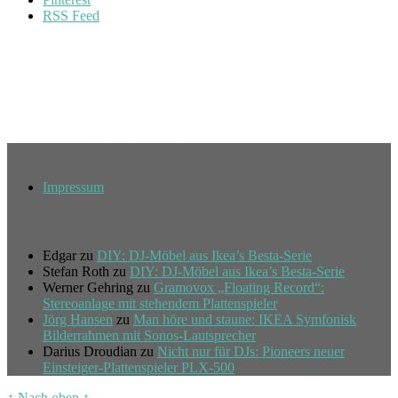
RSS Feed
Impressum & Informationen
Impressum
Letzte Kommentare
Edgar
zu
DIY: DJ-Möbel aus Ikea’s Besta-Serie
Stefan Roth
zu
DIY: DJ-Möbel aus Ikea’s Besta-Serie
Werner Gehring
zu
Gramovox „Floating Record“:
Stereoanlage mit stehendem Plattenspieler
Jörg Hansen
zu
Man höre und staune: IKEA Symfonisk
Bilderrahmen mit Sonos-Lautsprecher
Darius Droudian
zu
Nicht nur für DJs: Pioneers neuer
Einsteiger-Plattenspieler PLX-500
↑ Nach oben ↑