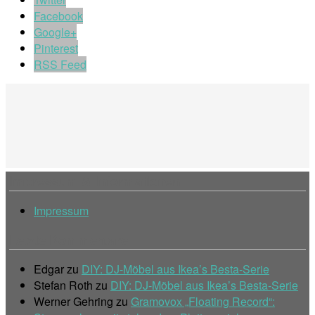
Facebook
Google+
Pinterest
RSS Feed
Impressum & Informationen
Impressum
Letzte Kommentare
Edgar
zu
DIY: DJ-Möbel aus Ikea’s Besta-Serie
Stefan Roth
zu
DIY: DJ-Möbel aus Ikea’s Besta-Serie
Werner Gehring
zu
Gramovox „Floating Record“: