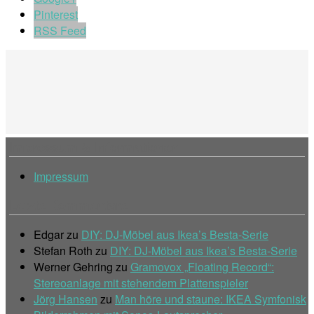
Pinterest
RSS Feed
Impressum & Informationen
Impressum
Letzte Kommentare
Edgar
zu
DIY: DJ-Möbel aus Ikea’s Besta-Serie
Stefan Roth
zu
DIY: DJ-Möbel aus Ikea’s Besta-Serie
Werner Gehring
zu
Gramovox „Floating Record“:
Stereoanlage mit stehendem Plattenspieler
Jörg Hansen
zu
Man höre und staune: IKEA Symfonisk