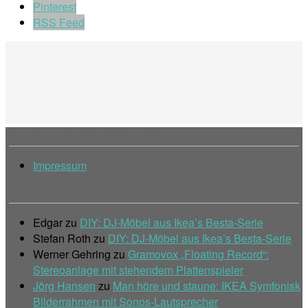
Pinterest
RSS Feed
Impressum & Informationen
Impressum
Letzte Kommentare
Edgar
zu
DIY: DJ-Möbel aus Ikea’s Besta-Serie
Stefan Roth
zu
DIY: DJ-Möbel aus Ikea’s Besta-Serie
Werner Gehring
zu
Gramovox „Floating Record“:
Stereoanlage mit stehendem Plattenspieler
Jörg Hansen
zu
Man höre und staune: IKEA Symfonisk
Bilderrahmen mit Sonos-Lautsprecher