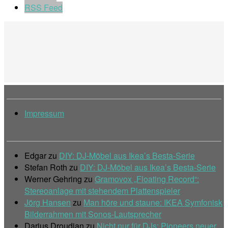
RSS Feed
Impressum & Informationen
Impressum
Letzte Kommentare
Edgar
zu
DIY: DJ-Möbel aus Ikea’s Besta-Serie
Stefan Roth
zu
DIY: DJ-Möbel aus Ikea’s Besta-Serie
Werner Gehring
zu
Gramovox „Floating Record“:
Stereoanlage mit stehendem Plattenspieler
Jörg Hansen
zu
Man höre und staune: IKEA Symfonisk
Bilderrahmen mit Sonos-Lautsprecher
Darius Droudian
zu
Nicht nur für DJs: Pioneers neuer