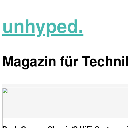
unhyped.
Magazin für Technik