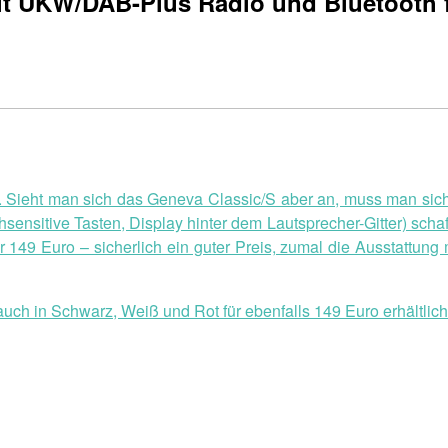
it UKW/DAB-Plus Radio und Bluetooth 
t. Sieht man sich das Geneva Classic/S aber an, muss man sic
ensitive Tasten, Display hinter dem Lautsprecher-Gitter) scha
ür 149 Euro – sicherlich ein guter Preis, zumal die Ausstatt
uch in Schwarz, Weiß und Rot für ebenfalls 149 Euro erhältlich