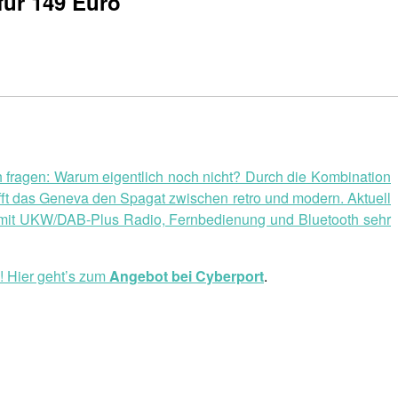
für 149 Euro
h fragen: Warum eigentlich noch nicht? Durch die Kombination
fft das Geneva den Spagat zwischen retro und modern. Aktuell
ung mit UKW/DAB-Plus Radio, Fernbedienung und Bluetooth sehr
! Hier geht’s zum
Angebot bei Cyberport
.