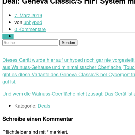
Deal: Geneva Classic/S HiFi System m
7. März 2019
von
unhyped
0 Kommentare
Menü
Dieses Gerät wurde hier auf unhyped noch gar nie vorgestell
aus Walnuss-Gehäuse und minimalistischer Oberfläche (Touchs
gibt es diese Variante des Geneva Classic/S bei Cyberport f
gut ist.
Und wem die Walnuss-Oberfläche nicht zusagt: Das Gerät ist a
Kategorie:
Deals
Schreibe einen Kommentar
Pflichtfelder sind mit
*
markiert.