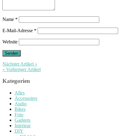
Name
*
E-Mail-Adresse
*
Website
Nächster Artikel »
« Vorheriger Artikel
Kategorien
Alles
Accessoires
Audio
Bikes
Foto
Gadgets
Interieur
DIY