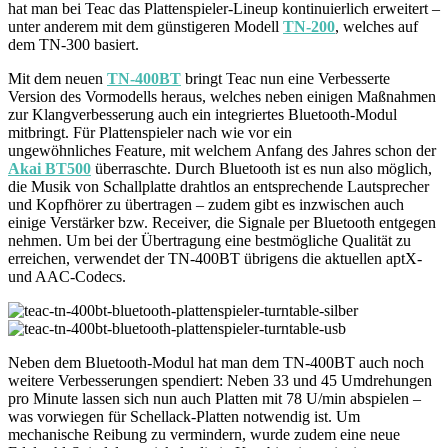
hat man bei Teac das Plattenspieler-Lineup kontinuierlich erweitert –
unter anderem mit dem günstigeren Modell
TN-200
, welches auf
dem TN-300 basiert.
Mit dem neuen
TN-400BT
bringt Teac nun eine Verbesserte
Version des Vormodells heraus, welches neben einigen Maßnahmen
zur Klangverbesserung auch ein integriertes Bluetooth-Modul
mitbringt. Für Plattenspieler nach wie vor ein
ungewöhnliches Feature, mit welchem Anfang des Jahres schon der
Akai BT500
überraschte. Durch Bluetooth ist es nun also möglich,
die Musik von Schallplatte drahtlos an entsprechende Lautsprecher
und Kopfhörer zu übertragen – zudem gibt es inzwischen auch
einige Verstärker bzw. Receiver, die Signale per Bluetooth entgegen
nehmen. Um bei der Übertragung eine bestmögliche Qualität zu
erreichen, verwendet der TN-400BT übrigens die aktuellen aptX-
und AAC-Codecs.
Neben dem Bluetooth-Modul hat man dem TN-400BT auch noch
weitere Verbesserungen spendiert: Neben 33 und 45 Umdrehungen
pro Minute lassen sich nun auch Platten mit 78 U/min abspielen –
was vorwiegen für Schellack-Platten notwendig ist. Um
mechanische Reibung zu vermindern, wurde zudem eine neue