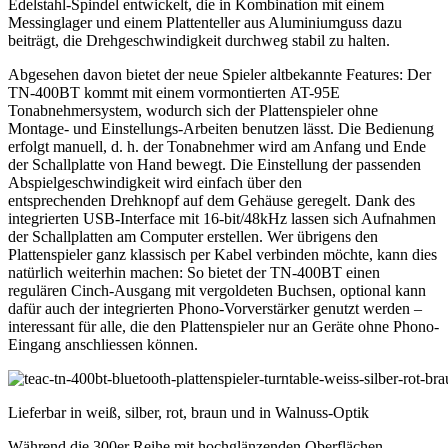
Edelstahl-Spindel entwickelt, die in Kombination mit einem
Messinglager und einem Plattenteller aus Aluminiumguss dazu
beiträgt, die Drehgeschwindigkeit durchweg stabil zu halten.
Abgesehen davon bietet der neue Spieler altbekannte Features: Der
TN-400BT kommt mit einem vormontierten AT-95E
Tonabnehmersystem, wodurch sich der Plattenspieler ohne
Montage- und Einstellungs-Arbeiten benutzen lässt. Die Bedienung
erfolgt manuell, d. h. der Tonabnehmer wird am Anfang und Ende
der Schallplatte von Hand bewegt. Die Einstellung der passenden
Abspielgeschwindigkeit wird einfach über den
entsprechenden Drehknopf auf dem Gehäuse geregelt. Dank des
integrierten USB-Interface mit 16-bit/48kHz lassen sich Aufnahmen
der Schallplatten am Computer erstellen. Wer übrigens den
Plattenspieler ganz klassisch per Kabel verbinden möchte, kann dies
natürlich weiterhin machen: So bietet der TN-400BT einen
regulären Cinch-Ausgang mit vergoldeten Buchsen, optional kann
dafür auch der integrierten Phono-Vorverstärker genutzt werden –
interessant für alle, die den Plattenspieler nur an Geräte ohne Phono-
Eingang anschliessen können.
Lieferbar in weiß, silber, rot, braun und in Walnuss-Optik
Während die 300er Reihe mit hochglänzenden Oberflächen