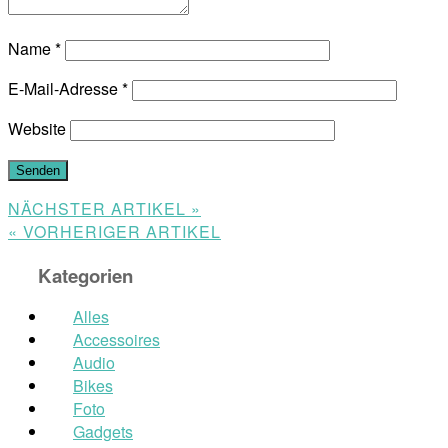
Name
*
E-Mail-Adresse
*
Website
NÄCHSTER ARTIKEL »
« VORHERIGER ARTIKEL
Kategorien
Alles
Accessoires
Audio
Bikes
Foto
Gadgets